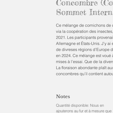
Concombre (Co
Sommet Intern
Ce mélange de cornichons de div
via la coopération des insectes
2021. Les participants provena
Allemagne et États-Unis. J’y ai 
de divreses régions d’Europe de 
en 2024. Ce mélange est voué à 
mises à l’essai. Que de la divers
La floraison abondante plaît aux
concombres qu’il contient aut
les pollinisateurs. Prêt pour les
crudités aussi, bien sûr.) Notr
Notes
Cucumis sativus
Quantité disponible: Nous en
min. 75 semences/sachet Rég.
ajouterons au fur et à mesure que