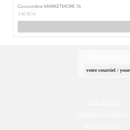
Concombre MARKETMORE 76
Prix
3,60 $CA
Abonnement inf
Contact - À propos
Commandes et Expédition
catalogue en ligne