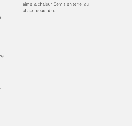
aime la chaleur. Semis en terre: au
chaud sous abri.
a
de
s
e
s