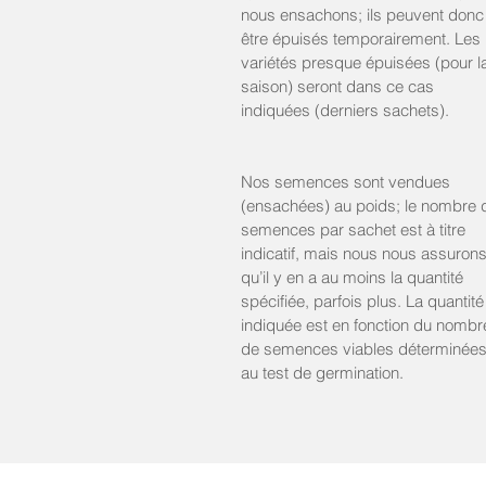
min. 25 semences/sachet Mini
nous ensachons; ils peuvent donc
Lot:2024
être épuisés temporairement. Les
variétés presque épuisées (pour l
%germ. au test récent : 97 %
saison) seront dans ce cas
indiquées (derniers sachets).
Nos semences sont vendues
(ensachées) au poids; le nombre 
semences par sachet est à titre
indicatif, mais nous nous assuron
qu’il y en a au moins la quantité
spécifiée, parfois plus. La quantité
indiquée est en fonction du nombr
de semences viables déterminée
au test de germination.