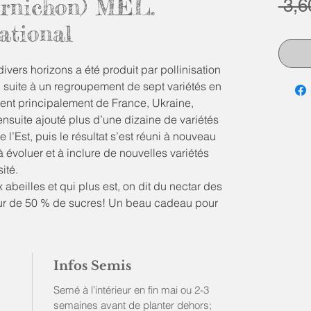
rnichon) MÉL.
 3,
ational
ers horizons a été produit par pollinisation
, suite à un regroupement de sept variétés en
ient principalement de France, Ukraine,
ensuite ajouté plus d’une dizaine de variétés
l’Est, puis le résultat s’est réuni à nouveau
évoluer et à inclure de nouvelles variétés
ité.
 abeilles et qui plus est, on dit du nectar des
our de 50 % de sucres! Un beau cadeau pour
 conserves et fermentations? (Ils s’utilisent en
e nouveau classique en devenir.
Infos Semis
Semé à l’intérieur en fin mai ou 2-3
semaines avant de planter dehors;